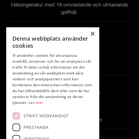
Hälsingenatur med 18 omväxlande
och utmanande
golfhål.
Snabblänkar
×
Denna webbplats använder
Medlem
cookies
Bana
Vi använder cookies för att anpassa
Klubben
innehåll, annonser och för att analysera vår
Boende
trafik. Vi delar också information om din
användning av vår webbplats med våra
reklam- och analyspartners som kan
Kontakta oss
kombinera den med annan information som
du har tillhandahållit dem eller som de har
Bollnäs GK – Norrfly 4526
samlat in från din användning av deras
823 91 Kilafors
tjänster.
Läs mer
Telefon:
0278-65 05 40
STRIKT NÖDVÄNDIGT
E-post:
info@bollnasgk.com
PRESTANDA
Följ oss
INRIKTNING