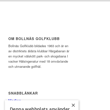
OM BOLLNÄS GOLFKLUBB
Bollnäs Golfklubb bildades 1963 och är en
av distriktets äldsta klubbar Hårgabanan är
en mycket välskött park- och skogsbana I
vacker Hälsingenatur med 18 omväxlande
och utmanande golfhål.
SNABBLÄNKAR
Medlem
×
Bana
Denna webbplats använder