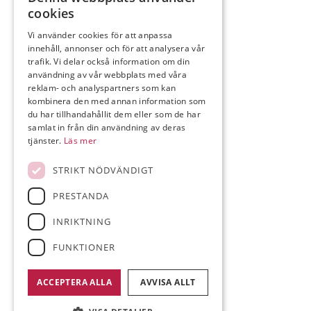
Klubben
cookies
Boende
Vi använder cookies för att anpassa
innehåll, annonser och för att analysera vår
trafik. Vi delar också information om din
användning av vår webbplats med våra
reklam- och analyspartners som kan
KONTAKTA OSS
kombinera den med annan information som
du har tillhandahållit dem eller som de har
Bollnäs GK – Norrfly 4526
samlat in från din användning av deras
823 91 Kilafors
tjänster.
Läs mer
Telefon:
0278-65 05 40
STRIKT NÖDVÄNDIGT
E-post:
info@bollnasgk.com
PRESTANDA
INRIKTNING
FÖLJ OSS
FUNKTIONER
ACCEPTERA ALLA
AVVISA ALLT