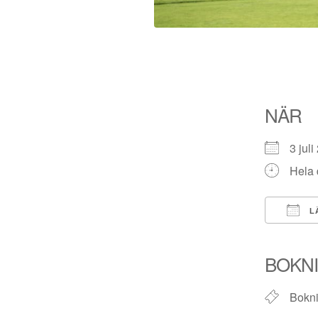
NÄR
3 ju
Hela
LÄ
Ladda
BOKN
Bokni