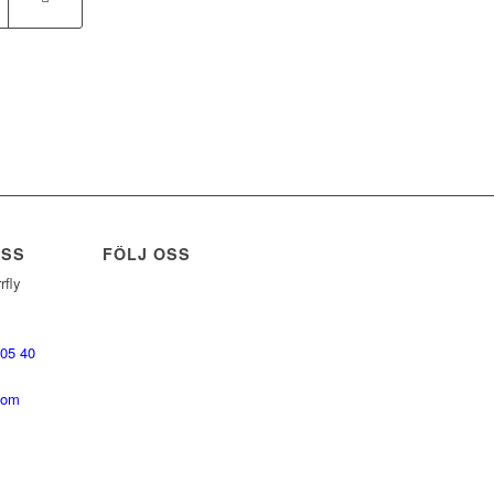
OSS
FÖLJ OSS
rfly
 05 40
com