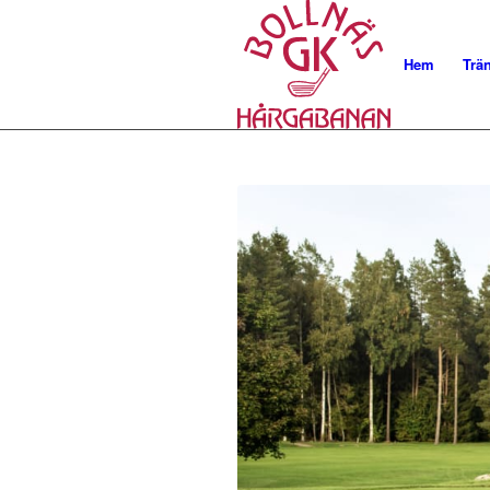
Hem
Trä