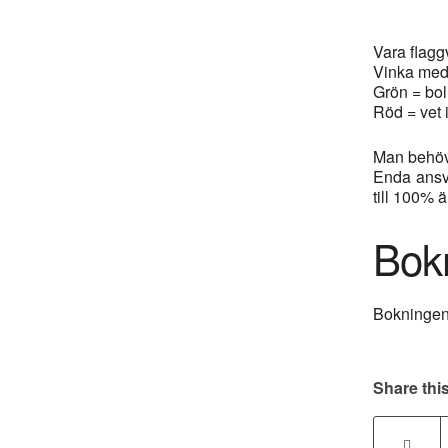
Vara flaggv
Vinka med 
Grön = boll
Röd = vet i
Man behöve
Enda ansva
till 100% 
Bok
Bokningen 
Share this