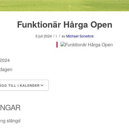
Funktionär Hårga Open
/
/
3 juli 2024
i
av
Michael Sonefors
li 2024
 dagen
GG TILL I KALENDER
 ner ICS
Google Kalender
iCalendar
Office 365
Outlook Live
INGAR
ng stängd