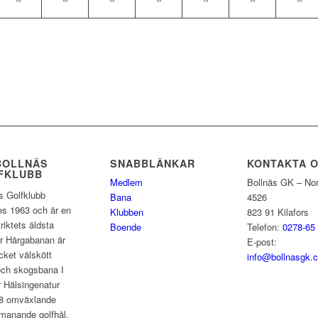
BOLLNÄS
SNABBLÄNKAR
KONTAKTA 
FKLUBB
Medlem
Bollnäs GK – Nor
s Golfklubb
Bana
4526
es 1963 och är en
Klubben
823 91 Kilafors
riktets äldsta
Boende
Telefon:
0278-65
r Hårgabanan är
E-post:
ket välskött
info@bollnasgk.
och skogsbana I
 Hälsingenatur
8 omväxlande
manande golfhål.