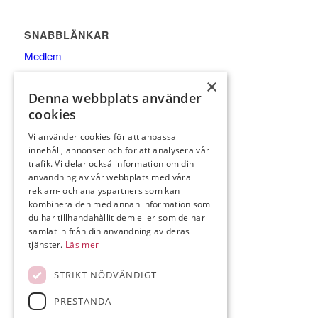
SNABBLÄNKAR
Medlem
Bana
×
Klubben
Denna webbplats använder
Boende
cookies
Vi använder cookies för att anpassa
innehåll, annonser och för att analysera vår
trafik. Vi delar också information om din
användning av vår webbplats med våra
reklam- och analyspartners som kan
KONTAKTA OSS
kombinera den med annan information som
Bollnäs GK – Norrfly 4526
du har tillhandahållit dem eller som de har
samlat in från din användning av deras
823 91 Kilafors
tjänster.
Läs mer
Telefon:
0278-65 05 40
E-post:
info@bollnasgk.com
STRIKT NÖDVÄNDIGT
PRESTANDA