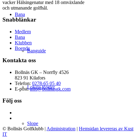
vacker Hälsingenatur med 18 omväxlande
och utmanande golfhål.
Bana
Snabblänkar
Medlem
Bana
Klubben
Boende
Banguide
Kontakta oss
Bollnäs GK – Norrfly 4526
823 91 Kilafors
Telefon:
0278-65 05 40
Lokala Regler
E-post:
info@bollnasgk.com
Följ oss
Slope
© Bollnäs Golfklubb
|
Administration
|
Hemsidan levereras av Kust
IT