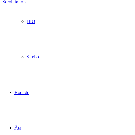
Scroll to top
HIO
Studio
Boende
Äta