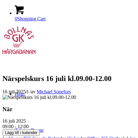
0
Shopping Cart
Närspelskurs 16 juli kl.09.00-12.00
16 juli 2025
/
i
/
av
Michael Sonefors
Hem
När
16 juli 2025
09:00 - 12:00
Träning/Range
Lägg till i kalender