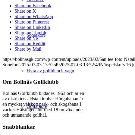
Share on Facebook
Share on X
Share on WhatsApp
Share on Pinterest
Share on LinkedIn
Share on Tumblr
Scorekort
Share on Vk
Share on Reddit
Share by Mail
https://bollnasgk.com/wp-content/uploads/2023/02/5an-tee-foto-Natali
Sonefors
2025-07-03 13:52:49
2025-07-03 13:52:49
Närspelskurs 16 ju
Hyra av golfbil och vagn
Om Bollnäs Golfklubb
Bollnäs Golfklubb bildades 1963 och är en
av distriktets äldsta klubbar Hårgabanan är
en mycket välskött park- och skogsbana I
Golfamore
vacker Hälsingenatur med 18 omväxlande
och utmanande golfhål.
Snabblänkar