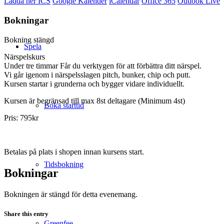
Ladda ner ICS
Google Kalender
iCalendar
Office 365
Outlook Live
Bokningar
Bokning stängd
Spela
Närspelskurs
Under tre timmar Får du verktygen för att förbättra ditt närspel.
Vi går igenom i närspelsslagen pitch, bunker, chip och putt.
Kursen startar i grunderna och bygger vidare individuellt.
Kursen är begränsad till max 8st deltagare (Minimum 4st)
Boka starttid
Pris: 795kr
Betalas på plats i shopen innan kursens start.
Tidsbokning
Bokningar
Bokningen är stängd för detta evenemang.
Share this entry
Greenfee