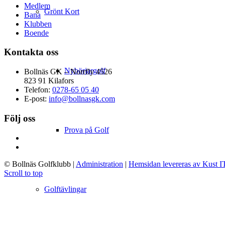
Medlem
Grönt Kort
Bana
Klubben
Boende
Kontakta oss
Nybörjargolf
Bollnäs GK – Norrfly 4526
823 91 Kilafors
Telefon:
0278-65 05 40
E-post:
info@bollnasgk.com
Följ oss
Prova på Golf
© Bollnäs Golfklubb
|
Administration
|
Hemsidan levereras av Kust I
Scroll to top
Golftävlingar