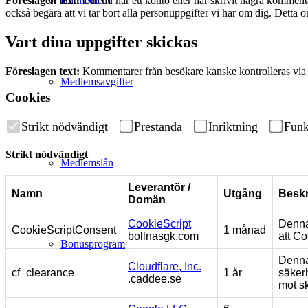
Bli medlem
Föreslagen text:
Om du har ett konto eller har skrivit några komment
också begära att vi tar bort alla personuppgifter vi har om dig. Detta o
Vart dina uppgifter skickas
Föreslagen text:
Kommentarer från besökare kanske kontrolleras via e
Medlemsavgifter
Cookies
Strikt nödvändigt
Prestanda
Inriktning
Funk
Strikt nödvändigt
Medlemslån
Leverantör /
Namn
Utgång
Beskr
Domän
CookieScript
Denna
CookieScriptConsent
1 månad
bollnasgk.com
att Co
Bonusprogram
Denna 
Cloudflare, Inc.
cf_clearance
1 år
säkerh
.caddee.se
mot s