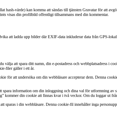
at hash-värde) kan komma att sändas till tjänsten Gravatar för att avgöra
nts visas din profilbild offentligt tillsammans med din kommentar.
vika att ladda upp bilder där EXIF-data inkluderar data från GPS-lokali
lja att spara ditt namn, din e-postadress och webbplatsadress i cookie-
filer gäller i ett år.
ookie för att undersöka om din webbläsare accepterar dem. Denna cookie
tt spara information om din inloggning och dina val för utformning av s
ig” kommer din cookie att finnas kvar i två veckor. Om du loggar ut från
 att sparas i din webbläsare. Denna cookie-fil innehåller inga personuppg