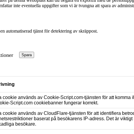
arer på denna webbplats kan du begära en exportfil med de personuppgift
mfattar inte eventuella uppgifter som vi är tvungna att spara av administ
n automatiserad tjänst för detektering av skräppost.
tioner
Spara
ivning
 cookie används av Cookie-Script.com-tjänsten för att komma i
okie-Script.com cookiebanner fungerar korrekt.
cookie används av CloudFlare-tjänsten för att identifiera betro
etsrestriktioner baserat på besökarens IP-adress. Det är viktigt
kadliga besökare.