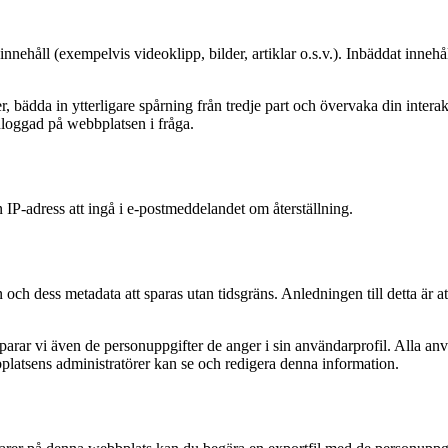
nnehåll (exempelvis videoklipp, bilder, artiklar o.s.v.). Inbäddat inneh
, bädda in ytterligare spårning från tredje part och övervaka din inter
nloggad på webbplatsen i fråga.
IP-adress att ingå i e-postmeddelandet om återställning.
 dess metadata att sparas utan tidsgräns. Anledningen till detta är 
arar vi även de personuppgifter de anger i sin användarprofil. Alla anv
latsens administratörer kan se och redigera denna information.