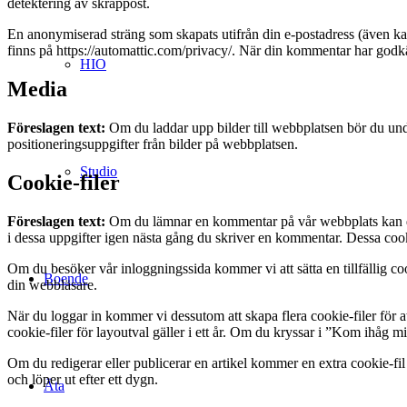
detektering av skräppost.
En anonymiserad sträng som skapats utifrån din e-postadress (även kall
finns på https://automattic.com/privacy/. När din kommentar har godkä
HIO
Media
Föreslagen text:
Om du laddar upp bilder till webbplatsen bör du und
positioneringsuppgifter från bilder på webbplatsen.
Studio
Cookie-filer
Föreslagen text:
Om du lämnar en kommentar på vår webbplats kan du vä
i dessa uppgifter igen nästa gång du skriver en kommentar. Dessa cookie-
Om du besöker vår inloggningssida kommer vi att sätta en tillfällig c
Boende
din webbläsare.
När du loggar in kommer vi dessutom att skapa flera cookie-filer för a
cookie-filer för layoutval gäller i ett år. Om du kryssar i ”Kom ihåg m
Om du redigerar eller publicerar en artikel kommer en extra cookie-fil
och löper ut efter ett dygn.
Äta