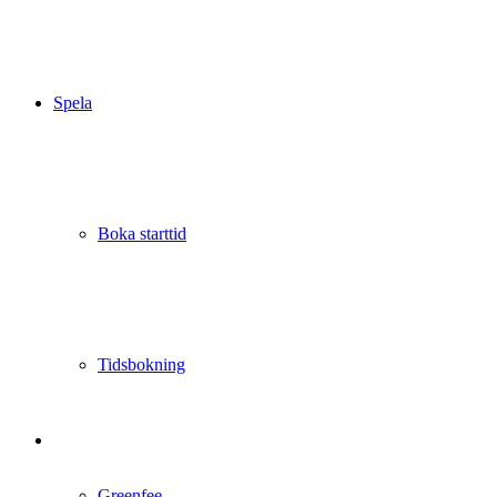
Spela
Boka starttid
Tidsbokning
Greenfee