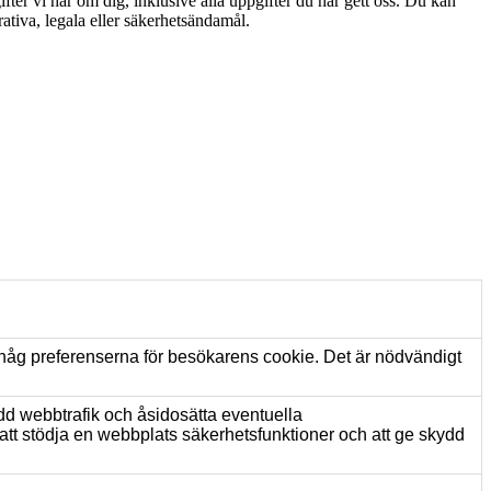
er vi har om dig, inklusive alla uppgifter du har gett oss. Du kan
rativa, legala eller säkerhetsändamål.
håg preferenserna för besökarens cookie. Det är nödvändigt
dd webbtrafik och åsidosätta eventuella
 att stödja en webbplats säkerhetsfunktioner och att ge skydd