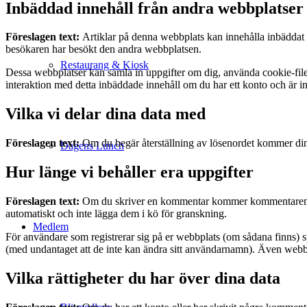
Inbäddad innehåll från andra webbplatser
Föreslagen text:
Artiklar på denna webbplats kan innehålla inbäddat i
besökaren har besökt den andra webbplatsen.
Restaurang & Kiosk
Dessa webbplatser kan samla in uppgifter om dig, använda cookie-filer
interaktion med detta inbäddade innehåll om du har ett konto och är i
Vilka vi delar dina data med
Föreslagen text:
Om du begär återställning av lösenordet kommer din 
Dagens Lunch
Hur länge vi behåller era uppgifter
Föreslagen text:
Om du skriver en kommentar kommer kommentaren och
automatiskt och inte lägga dem i kö för granskning.
Medlem
För användare som registrerar sig på er webbplats (om sådana finns) sp
(med undantaget att de inte kan ändra sitt användarnamn). Även webbp
Vilka rättigheter du har över dina data