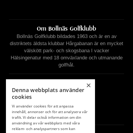
Om Bollnäs Golfklubb
Bollnäs Golfklubb bildades 1963 och är en
av
distriktets äldsta klubbar Hårgabanan är
en mycket
välskött park- och skogsbana I
vacker
Hälsingenatur med 18 omväxlande
och utmanande
golfhål.
Snabblänkar
×
Denna webbplats använder
Medlem
cookies
Bana
Vi använder cookies för att anpassa
Klubben
innehåll, annonser och för att analysera vår
Boende
trafik. Vi delar också information om din
användning av vår webbplats med våra
reklam- och analyspartners som kan