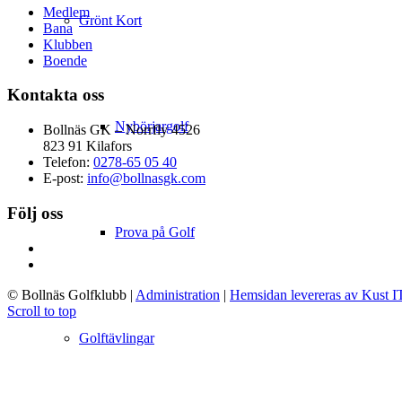
Medlem
Grönt Kort
Bana
Klubben
Boende
Kontakta oss
Nybörjargolf
Bollnäs GK – Norrfly 4526
823 91 Kilafors
Telefon:
0278-65 05 40
E-post:
info@bollnasgk.com
Följ oss
Prova på Golf
© Bollnäs Golfklubb
|
Administration
|
Hemsidan levereras av Kust I
Scroll to top
Golftävlingar