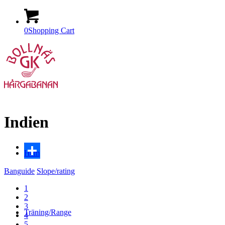
0
Shopping Cart
Indien
Hem
Dela
Banguide
Slope/rating
1
2
3
Träning/Range
4
5