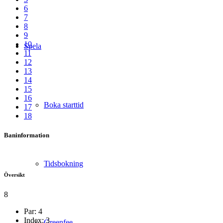
6
7
8
9
10
Spela
11
12
13
14
15
16
Boka starttid
17
18
Baninformation
Tidsbokning
Översikt
8
Par: 4
Index: 3
Greenfee