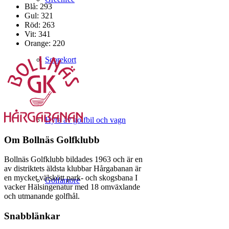
Blå: 293
Gul: 321
Röd: 263
Vit: 341
Orange: 220
Scorekort
Hyra av golfbil och vagn
Om Bollnäs Golfklubb
Bollnäs Golfklubb bildades 1963 och är en
av distriktets äldsta klubbar Hårgabanan är
en mycket välskött park- och skogsbana I
Golfamore
vacker Hälsingenatur med 18 omväxlande
och utmanande golfhål.
Snabblänkar